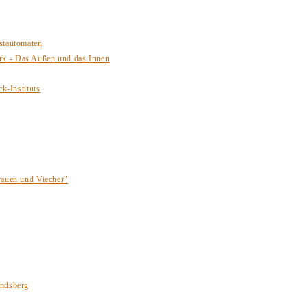
stautomaten
rk - Das Außen und das Innen
k-Instituts
rauen und Viecher"
andsberg